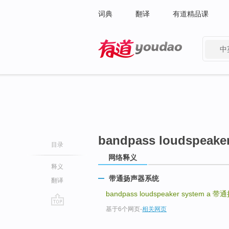
词典
翻译
有道精品课
中
有道 - 网易旗下搜索
bandpass loudspeaker
目录
网络释义
释义
带通扬声器系统
翻译
bandpass loudspeaker system a
带通
基于6个网页
-
相关网页
go
top