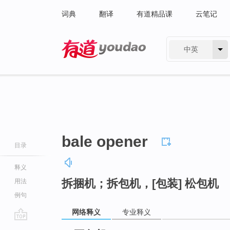
词典
翻译
有道精品课
云笔记
中英
有道 - 网易旗下搜索
bale opener
目录
释义
拆捆机；拆包机，[包装] 松包机
用法
例句
网络释义
专业释义
go