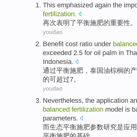
This emphasized
again
the
impo
fertilization
.
再次
表明了
平衡
施肥
的
重要性
。
youdao
Benefit cost ratio under
balance
exceeded
2.5 for oil palm in
Tha
Indonesia
.
通过
平衡
施肥
，
泰国
油棕榈
的产
的可超过
7
。
youdao
Nevertheless, the
application
a
balanced
fertilization
model
is
b
parameters
.
而
生态
平衡
施肥
参数
研究
是
应用
平衡施肥
的
基础
。