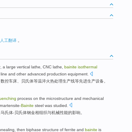
人工翻译
。
r
, a large
vertical
lathe
,
CNC
lathe,
bainite
isothermal
line
and other
advanced
production
equipment
.
、
数控
车床、
贝氏体
等温
淬火
热处理
生产线
等
先进
生产
设备
。
uenching
process
on
the
microstructure
and
mechanical
martensite-
Bainite
steel
was
studied
.
金
马氏体-贝氏
体钢
金相组织
与
机械
性能
的
影响
。
nnealing
,
then
biphase structure of
ferrite
and
bainite
is