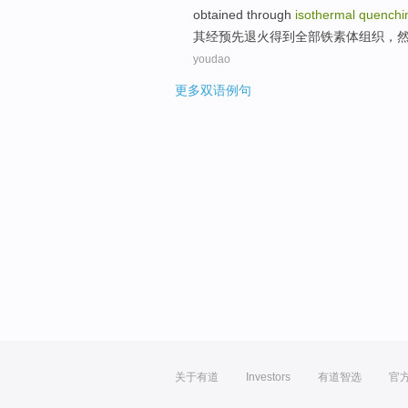
obtained through
isothermal
quenchi
其
经
预先
退火
得到
全部
铁
素体
组织，
youdao
更多双语例句
关于有道
Investors
有道智选
官