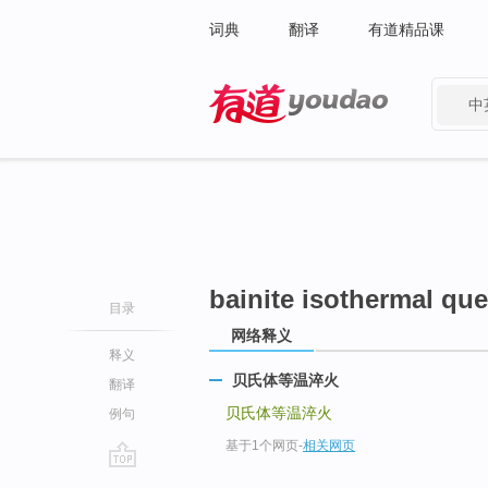
词典
翻译
有道精品课
中
有道 - 网易旗下搜索
bainite isothermal qu
目录
网络释义
释义
贝氏体等温淬火
翻译
贝氏体等温淬火
例句
基于1个网页
-
相关网页
go