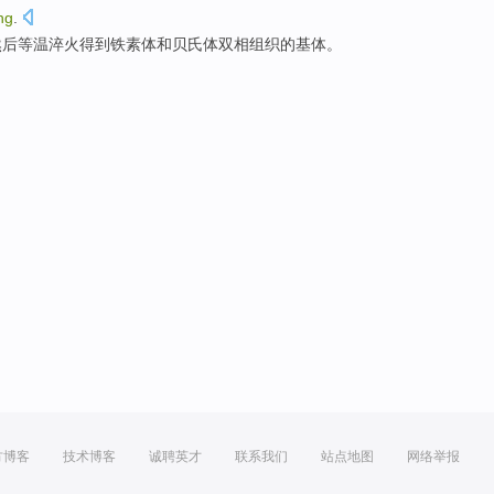
ng
.
然后
等温
淬火
得到铁素体
和
贝
氏
体双相组织的基体。
方博客
技术博客
诚聘英才
联系我们
站点地图
网络举报