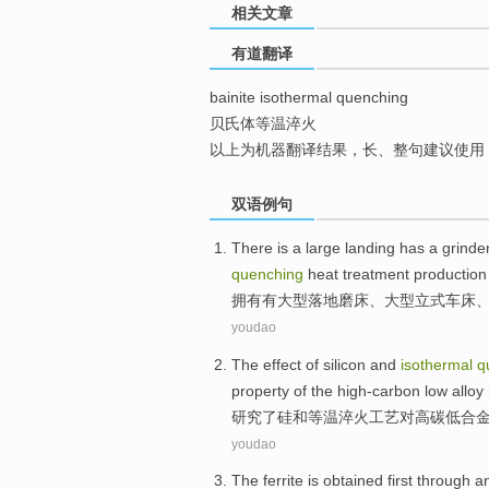
相关文章
top
有道翻译
bainite isothermal quenching
贝氏体等温淬火
以上为机器翻译结果，长、整句建议使用
双语例句
There is a
large
landing
has
a
grinde
quenching
heat treatment
production 
拥有有
大型
落地
磨床
、大型
立式
车床
youdao
The
effect
of
silicon
and
isothermal
q
property
of the
high-carbon
low
alloy
研究
了
硅
和
等温
淬火
工艺
对
高碳
低
合
youdao
The
ferrite
is
obtained
first
through
a