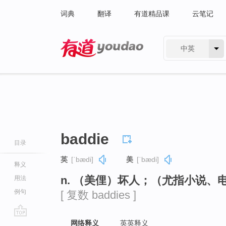
词典
翻译
有道精品课
云笔记
中英
有道 - 网易旗下搜索
baddie
目录
英
[ˈbædi]
美
[ˈbædi]
释义
n. （美俚）坏人；（尤指小说、
用法
例句
[ 复数 baddies ]
go
网络释义
英英释义