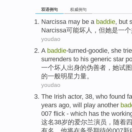
双语例句
权威例句
Narcissa
may be
a
baddie
,
but
Narcissa
可能
坏人，
但
她
是
一个
youdao
A
baddie
-turned-goodie
,
she
tri
surrenders
to
his
generic
star
p
一个
坏人出身的
伪善者
，
她
试图
的
一般
明星
力量
。
youdao
The
Irish
actor
,
38
,
who
found
f
years ago
,
will
play
another
bad
007
flick
- which has the working
这
名
38
岁的
爱尔兰
演员
，随着
有名
，
他
将
在
备受期待
的007新