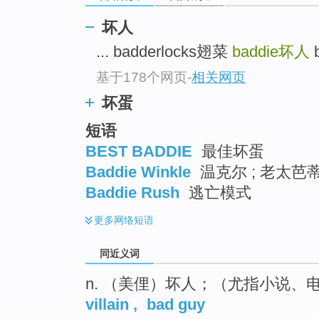
top
坏人
... badderlocks翅菜
baddie
坏人
b
基于178个网页
-
相关网页
坏蛋
短语
BEST BADDIE
最佳坏蛋
Baddie Winkle
温克尔 ; 老太芭
Baddie Rush
逃亡模式
更多
网络短语
同近义词
n. （美俚）坏人；（尤指小说、
villain
,
bad guy