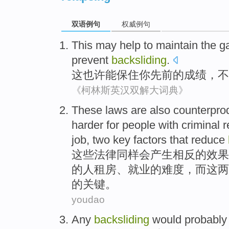
双语例句
权威例句
This
may
help to
maintain
the g
prevent
backsliding
.
这
也许
能
保住
你
先前的成绩，
不
《柯林斯英汉双解大词典》
These
laws
are also
counterpro
harder
for
people
with
criminal
r
job
,
two
key
factors
that
reduce
这些
法律
同样
会产生
相反
的效果
的
人
租房
、
就业
的
难度
，而这
两
的
关键
。
youdao
Any
backsliding
would probabl