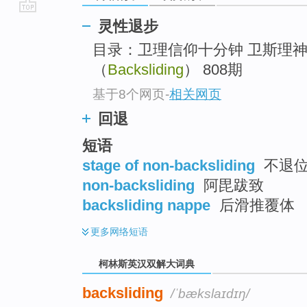
go
灵性退步
top
目录：卫理信仰十分钟 卫斯理
（
Backsliding
） 808期
基于8个网页
-
相关网页
回退
短语
stage of non-backsliding
不退
non-backsliding
阿毘跋致
backsliding nappe
后滑推覆体
更多
网络短语
柯林斯英汉双解大词典
backsliding
/ˈbækslaɪdɪŋ/