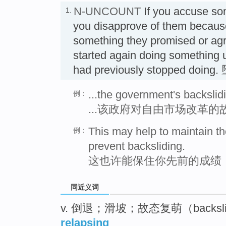
N-UNCOUNT
If you accuse s
1.
you disapprove of them because
something they promised or agr
started again doing something u
had previously stopped doing
...the government's backslid
例：
...该政府对自由市场改革的
This may help to maintain t
例：
prevent backsliding.
这也许能保住你先前的成绩
同近义词
v. 倒退；滑坡；故态复萌（backs
relapsing