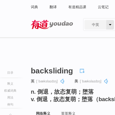
词典
翻译
有道精品课
云笔记
中英
有道 - 网易旗下搜索
backsliding
目录
英
[ˈbækslaɪdɪŋ]
美
[ˈbækslaɪdɪŋ]
释义
n. 倒退，故态复萌；堕落
权威词典
用法
v. 倒退，故态复萌；堕落（backs
例句
网络释义
英英释义