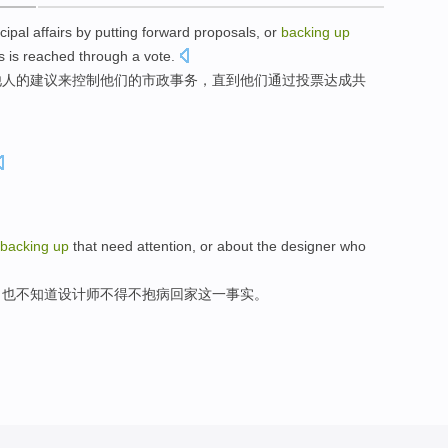
cipal
affairs
by
putting forward
proposals
,
or
backing
up
s is
reached
through
a
vote
.
他人
的
建议
来
控制
他们
的
市政
事务
，
直到
他们
通过
投票
达成共
backing
up
that
need
attention
,
or
about the
designer who
，
也
不知道
设计师
不得不
抱病
回家
这
一事实。