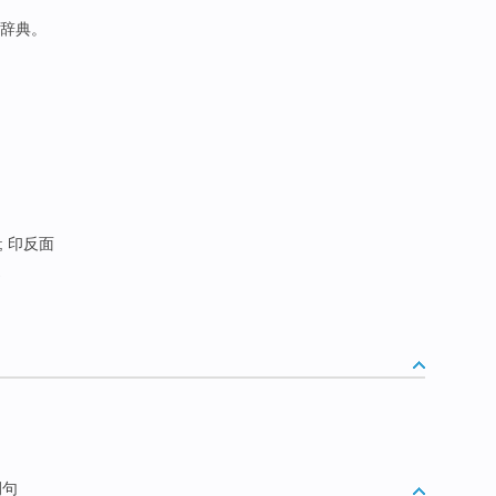
络辞典。
; 印反面
旋
例句