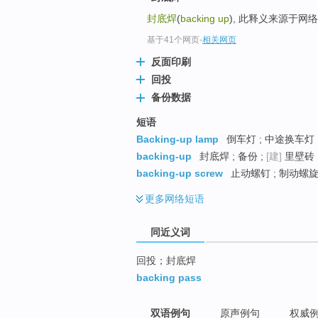
top
封底焊
(
backing up
), 此释义来源于网
基于41个网页
-
相关网页
反面印刷
回投
备份数据
短语
Backing-up lamp
倒车灯 ; 中途换车灯
backing-up
封底焊 ; 备份 ;
[建]
里壁砖 
backing-up screw
止动螺钉 ; 制动螺
更多
网络短语
同近义词
回投；封底焊
backing pass
双语例句
原声例句
权威