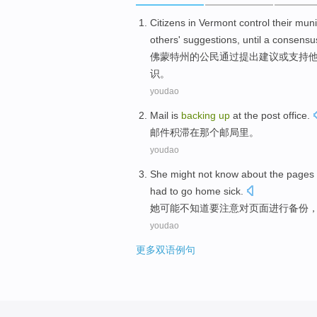
Citizens
in
Vermont
control
their
muni
others'
suggestions
,
until
a consensu
佛蒙特州
的
公民
通过
提出
建议
或
支持
识
。
youdao
Mail
is
backing
up
at
the post
office.
邮件
积
滞
在
那个邮局里。
youdao
She
might
not
know
about
the
pages
had to
go home
sick
.
她
可能
不
知道
要
注意
对
页面
进行
备份
youdao
更多双语例句