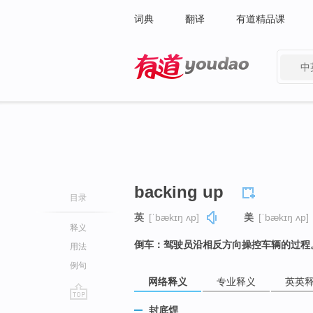
词典
翻译
有道精品课
中
有道 - 网易旗下搜索
backing up
目录
英
[ˈbækɪŋ ʌp]
美
[ˈbækɪŋ ʌp]
释义
倒车：驾驶员沿相反方向操控车辆的过程
用法
例句
网络释义
专业释义
英英
go
封底焊