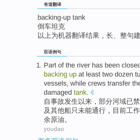
有道翻译
top
backing-up tank
倒车坦克
以上为机器翻译结果，长、整句
双语例句
Part
of
the river
has been
closed
backing
up
at least
two dozen
t
vessels
,
while crews
transfer
th
damaged
tank
.
自
事故发生
以来，
部分
河
域
已
禁
及
其他
船只
未能通行，
目前
工作
余
原油
。
youdao