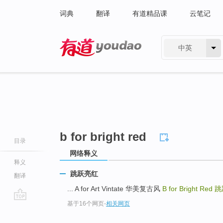
词典
翻译
有道精品课
云笔记
中英
有道 - 网易旗下搜索
b for bright red
目录
网络释义
释义
跳跃亮红
翻译
... A for Art Vintate 华美复古风
B for Bright Red
跳
基于16个网页
-
相关网页
go
top