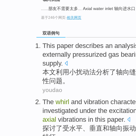
......朋友不需要太多... Axial water inlet 轴向进水
基于246个网页
-
相关网页
双语例句
This paper
describes an
analysi
externally
pressurized
gas
bear
supply.
本文
利用小扰动法
分析
了
轴向
缝
性
问题。
youdao
The
whirl
and
vibration
character
investigated
under the
excitatio
axial
vibrations
in this paper.
探讨了
受
水平
、
垂直
和
轴向振动