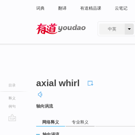
词典
翻译
有道精品课
云笔记
中英
有道 - 网易旗下搜索
axial whirl
目录
释义
轴向涡流
例句
网络释义
专业释义
go
top
轴向涡流