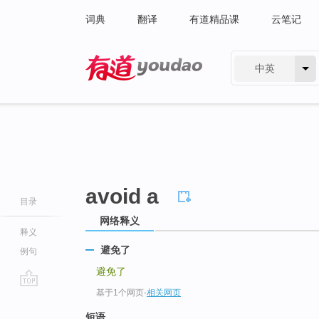
词典
翻译
有道精品课
云笔记
中英
有道 - 网易旗下搜索
avoid a
目录
网络释义
释义
避免了
例句
避免了
基于1个网页
-
相关网页
go
top
短语