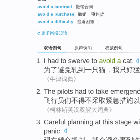
avoid a contract
撤销合同
avoid a purchase
撤销一项购货
avoid a difficulty
逃避困难
更多
网络短语
双语例句
原声例句
权威例句
I
had to
swerve
to
avoid
a
cat
.
为了
避免
轧
到
一
只猫
，
我
只好
猛
《牛津词典》
The pilots
had to
take
emergen
飞行员
们
不得不
采取
紧急
措施
以
《柯林斯英汉双解大词典》
Careful
planning
at this stage
wi
panic.