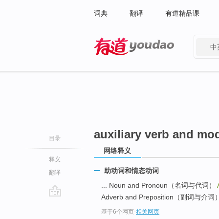
词典
翻译
有道精品课
中
有道 - 网易旗下搜索
auxiliary verb and mo
目录
网络释义
释义
助动词和情态动词
翻译
... Noun and Pronoun（名词与代词）
Adverb and Preposition（副词与介词） 
go
基于6个网页
-
相关网页
top