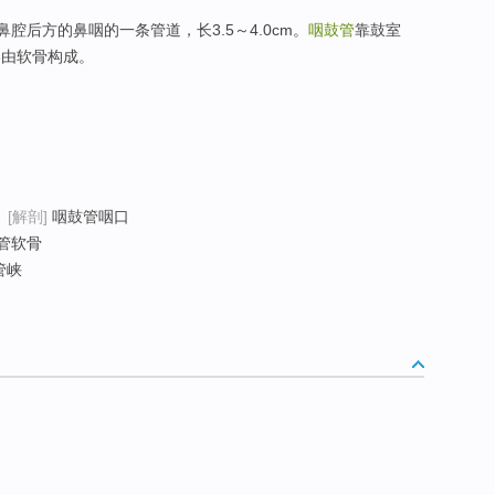
腔后方的鼻咽的一条管道，长3.5～4.0cm。
咽鼓管
靠鼓室
3由软骨构成。
[解剖]
咽鼓管咽口
管软骨
管峡