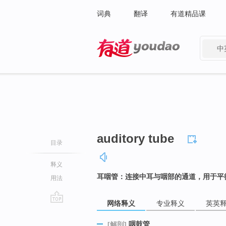
词典
翻译
有道精品课
中
有道 - 网易旗下搜索
auditory tube
目录
释义
耳咽管：连接中耳与咽部的通道，用于平
用法
网络释义
专业释义
英英
go
top
咽鼓管
[解剖]