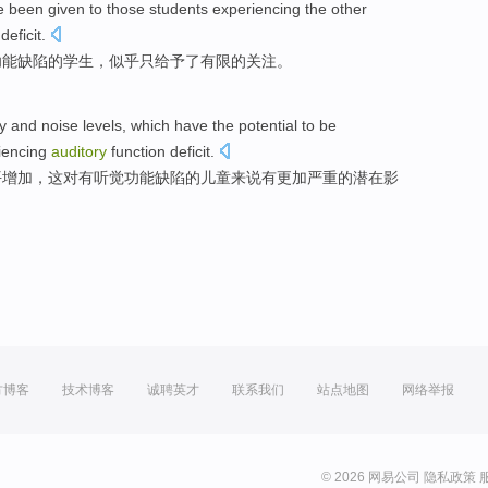
e been given
to
those
students
experiencing
the
other
deficit
.
功能
缺陷的
学生
，
似乎
只
给予
了
有限
的
关注
。
ty
and
noise
levels
,
which
have
the
potential
to
be
iencing
auditory
function
deficit
.
平
增加，
这
对
有
听觉
功能
缺陷
的
儿童
来说
有
更加
严重
的
潜在
影
方博客
技术博客
诚聘英才
联系我们
站点地图
网络举报
© 2026 网易公司
隐私政策