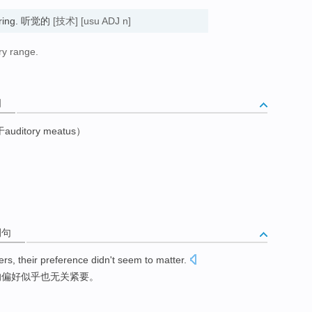
earing. 听觉的
[技术]
[usu ADJ n]
ory range.
词
itory meatus）
例句
ers
,
their
preference
didn
't
seem to
matter
.
的
偏好
似乎
也无关
紧要。