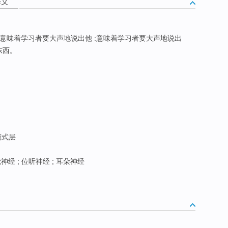
释义
):意味着学习者要大声地说出他 :意味着学习者要大声地说出
东西。
模式层
神经 ; 位听神经 ; 耳朵神经