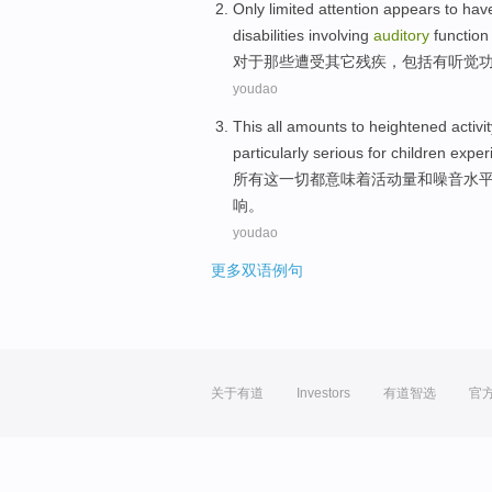
Only
limited
attention
appears to
hav
disabilities
involving
auditory
function
对于
那些
遭受
其它
残疾
，
包括
有
听觉
youdao
This
all
amounts
to heightened activi
particularly
serious
for
children
exper
所有
这
一切都
意味着活动量
和
噪音
水
响。
youdao
更多双语例句
关于有道
Investors
有道智选
官