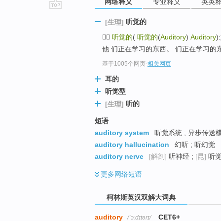
网络释义
专业释义
英英
go
听觉的
[生理]
top

听觉的
(
听觉的
(
Auditory
)
Auditory
他 们正在学习的东西。 们正在学习的
基于1005个网页
-
相关网页
耳的
听觉型
听的
[生理]
短语
auditory system
听觉系统 ; 异步传送
auditory hallucination
幻听 ; 听幻觉
auditory nerve
[解剖]
听神经 ;
[昆]
听觉
更多
网络短语
柯林斯英汉双解大词典
auditory
CET6+
/ˈɔːdɪtərɪ/