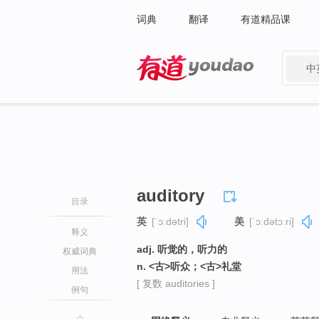
词典
翻译
有道精品课
中
有道 - 网易旗下搜索
auditory
目录
英
[ˈɔːdətri]
美
[ˈɔːdətɔːri]
释义
adj. 听觉的，听力的
权威词典
n. <古>听众；<古>礼堂
用法
[ 复数 auditories ]
例句