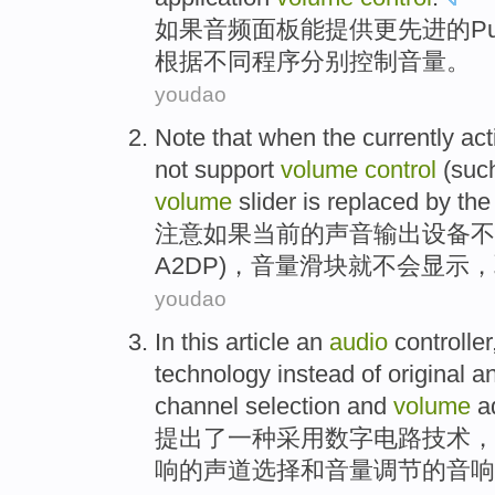
如果
音频
面板
能
提供
更
先进
的
P
根据不同程序分别
控制
音量
。
youdao
Note that
when
the currently
act
not
support
volume
control
(suc
volume
slider
is
replaced
by the
注意
如果
当前
的
声音
输出
设备
不
A2DP
)，音量
滑块
就不会显示，
youdao
In this
article
an
audio
controller
technology
instead
of
original
a
channel
selection
and
volume
a
提出
了
一种
采用
数字
电路
技术
，
响
的
声道
选择
和
音量
调节
的音响