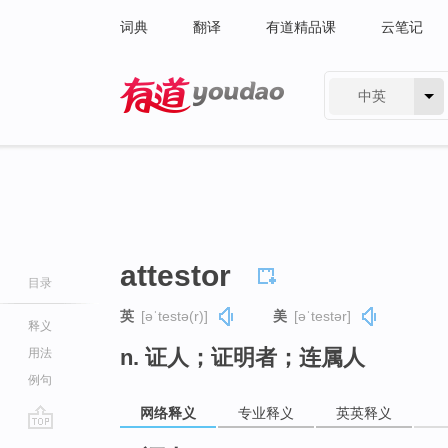
词典
翻译
有道精品课
云笔记
中英
有道 - 网易旗下搜索
attestor
目录
英
[əˈtestə(r)]
美
[əˈtestər]
释义
n. 证人；证明者；连属人
用法
例句
网络释义
专业释义
英英释义
go