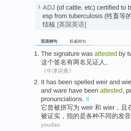
ADJ
(of cattle, etc) certified to
1.
esp from tuberculosis 
结核
[英国英语]
双语例句
权威例句
The
signature
was
attested
by
t
这个
签名
有
两
名见证人
。
《牛津词典》
It
has
been
spelled
weir
and
wie
and ware have been
attested
,
p
pronunciations
.
它
曾
被
拼写
为
weir
和
wier
，且
被
证实
，
指
的是
各种不同
的
发音
youdao