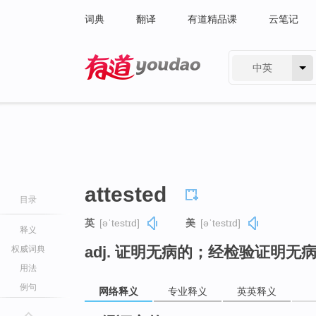
词典
翻译
有道精品课
云笔记
中英
有道 - 网易旗下搜索
attested
目录
英
[əˈtestɪd]
美
[əˈtestɪd]
释义
adj. 证明无病的；经检验证明
权威词典
用法
例句
网络释义
专业释义
英英释义