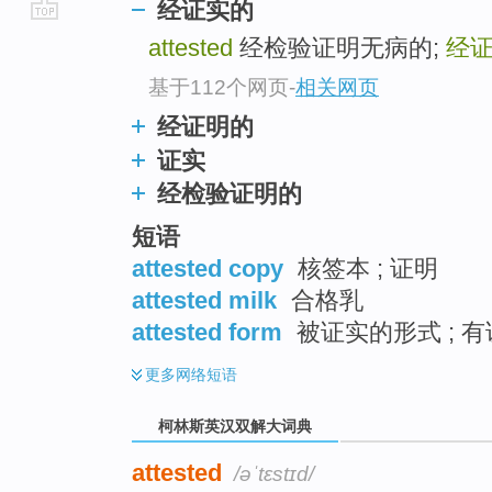
经证实的
go
attested
经检验证明无病的;
经
top
基于112个网页
-
相关网页
经证明的
证实
经检验证明的
短语
attested copy
核签本 ; 证明
attested milk
合格乳
attested form
被证实的形式 ; 
更多
网络短语
柯林斯英汉双解大词典
attested
/əˈtɛstɪd/