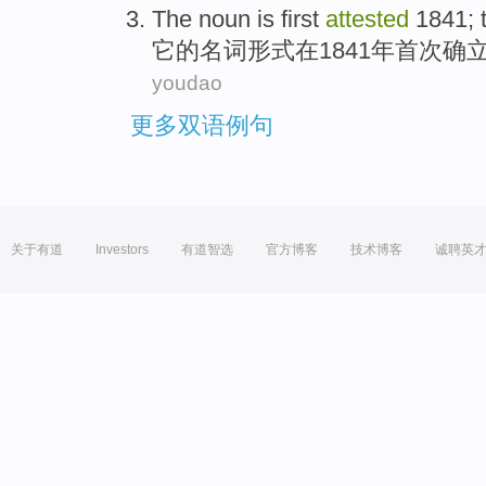
The
noun
is
first
attested
1841;
它
的
名词
形式在1841年
首次
确
youdao
更多双语例句
关于有道
Investors
有道智选
官方博客
技术博客
诚聘英