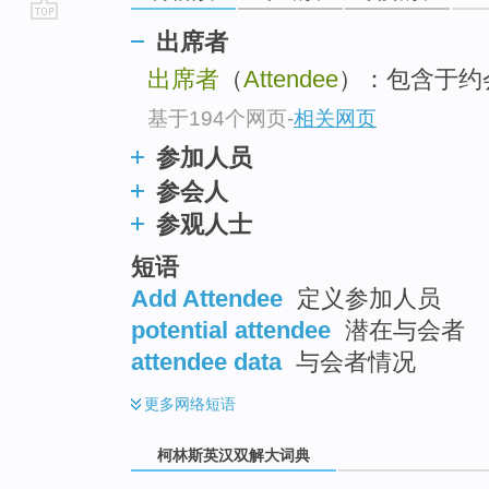
go
出席者
top
出席者
（
Attendee
）：包含于约
基于194个网页
-
相关网页
参加人员
参会人
参观人士
短语
Add Attendee
定义参加人员
potential attendee
潜在与会者
attendee data
与会者情况
更多
网络短语
柯林斯英汉双解大词典