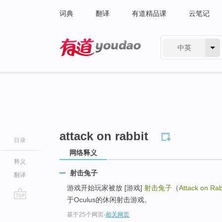
词典
翻译
有道精品课
云笔记
中英
有道 - 网易旗下搜索
attack on rabbit
目录
网络释义
释义
射击兔子
翻译
游戏开始玩家被放 [游戏]
射击兔子
（
Attack on Rab
于Oculus的休闲射击游戏。
go
基于25个网页
-
相关网页
top