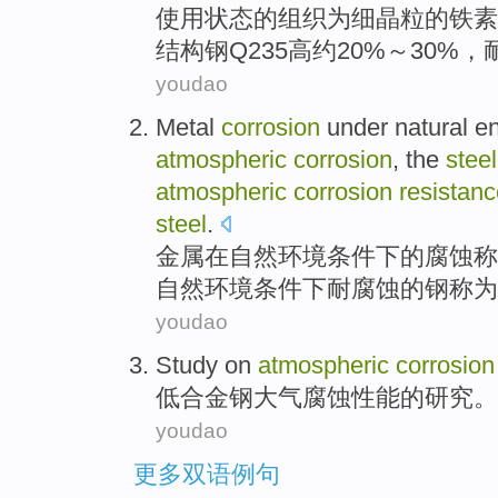
使用
状态
的
组织
为
细
晶粒
的
铁素
结构钢
Q235
高
约
20%～30%，
youdao
Metal
corrosion
under
natural
e
atmospheric
corrosion
, the
steel
atmospheric
corrosion
resistan
steel
.
金属
在
自然
环境
条件
下
的
腐蚀
称
自然环境条件下耐腐蚀的
钢
称为
youdao
Study on
atmospheric
corrosion
低
合金钢
大气
腐蚀
性能
的
研究
。
youdao
更多双语例句