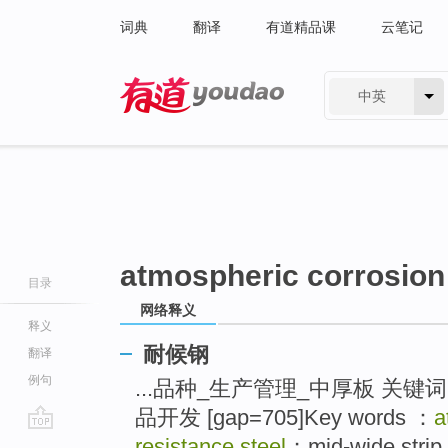
词典
翻译
有道精品课
云笔记
中英
有道 - 网易旗下搜索
atmospheric corrosion 
目录
网络释义
释义
耐候钢
翻译
例句
...品种_生产管理_中厚板 关键
品开发 [gap=705]Key words ：
a
go
resistance steel
；mid-wide strip