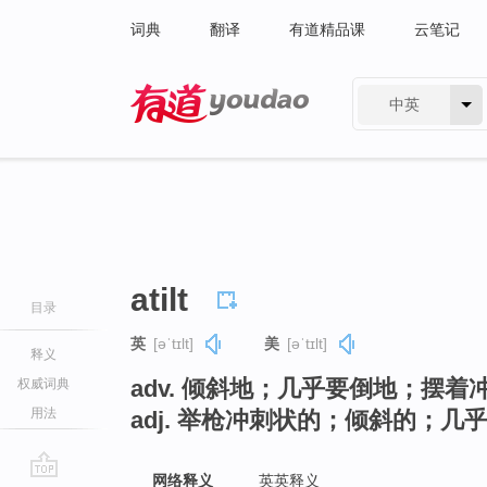
词典
翻译
有道精品课
云笔记
中英
有道 - 网易旗下搜索
atilt
目录
英
[əˈtɪlt]
美
[əˈtɪlt]
释义
adv. 倾斜地；几乎要倒地；摆
权威词典
用法
adj. 举枪冲刺状的；倾斜的；几
网络释义
英英释义