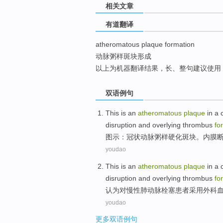
相关文章
top
有道翻译
atheromatous plaque formation
动脉粥样斑块形成
以上为机器翻译结果，长、整句建议使用
双语例句
This is an
atheromatous
plaque
in a
disruption and overlying
thrombus
fo
图示：
冠状
动脉
粥样
硬化
斑块
。
内膜
youdao
This
is
an
atheromatous
plaque
in a 
disruption and overlying
thrombus
fo
认为
对
慢性
肺动脉
栓塞患者采用外科
youdao
更多双语例句