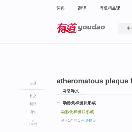
词典
翻译
有道精品课
中
有道 - 网易旗下搜索
atheromatous plaque 
目录
网络释义
释义
动脉粥样斑块形成
翻译
动脉粥样斑块形成
例句
基于1个网页
-
相关网页
go