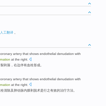
人工翻译
。
coronary
artery
that shows
endothelial denudation
with
rmation
at the
right
.
断裂剥落，右边伴有
血栓
形成
。
coronary
artery
that shows endothelial
denudation
with
rmation
at the
right
.
血栓
清除及
肺动脉
内膜
剥
脱术
是
行之有效的治疗方法。