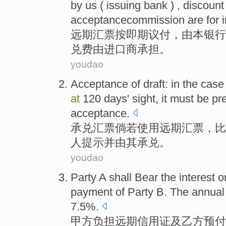
by
us (
issuing
bank
) , discoun
acceptancecommission
are
for 
远期
汇票按即期
议付
，
由
本
银行
兑
费
由
进口商
承担。
youdao
Acceptance
of
draft
: in the case
at
120
days
' sight,
it
must be
pr
acceptance
.
承兑
汇票
倘若
使用
远期汇票，
比
人提示并由其承兑。
youdao
Party
A shall
Bear
the
interest
o
payment
of
Party
B. The
annual
7.5%.
甲方
负担
远期
信用证
及
乙方
预付