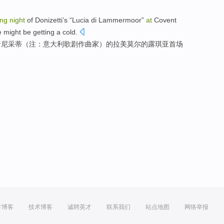
ing
night
of
Donizetti’s “
Lucia
di Lammermoor”
at
Covent
e
might
be
getting a cold
.
唐尼采蒂（注：意大利歌剧作曲家）的拉美莫尔的
露
琪亚首场
。
方博客
技术博客
诚聘英才
联系我们
站点地图
网络举报