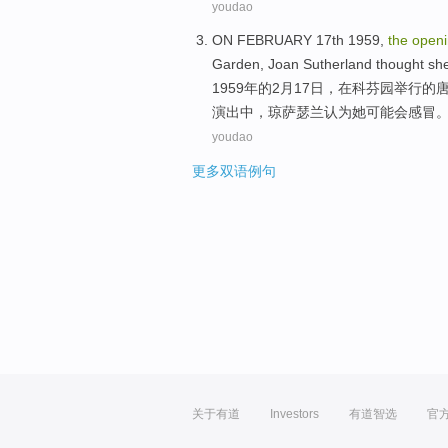
youdao
ON
FEBRUARY
17th
1959,
the
open
Garden
,
Joan
Sutherland
thought
sh
1959年的
2月
17日
，
在
科芬
园
举行
的
演出中，
琼
萨瑟兰
认为
她
可能
会感冒
youdao
更多双语例句
关于有道
Investors
有道智选
官