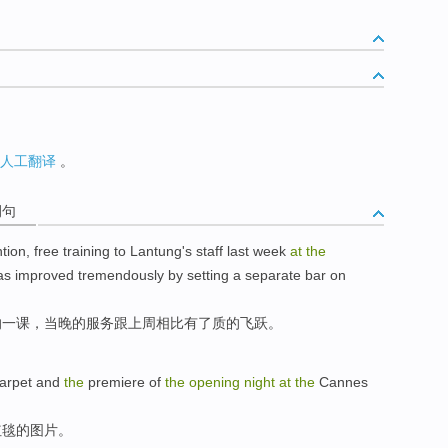
人工翻译
。
例句
ntion,
free
training to
Lantung
's
staff
last
week
at
the
as
improved tremendously by setting
a
separate bar on
的
一
课，
当晚的
服务
跟上周相比
有
了质的飞跃。
arpet
and
the
premiere of
the
opening
night
at
the
Cannes
红
毯
的
图片
。