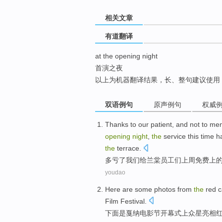
top
相关文章
有道翻译
at the opening night
首演之夜
以上为机器翻译结果，长、整句建议使用
双语例句
原声例句
权威
Thanks to
our
patient, and not to me
opening
night
,
the
service this time
h
the
terrace.
多亏
了
我们
给
兰棠
员工们
上周
免费
上
youdao
Here
are
some
photos
from
the
red
c
Film Festival.
下面
是
戛纳
电影节
开幕式
上众星亮相