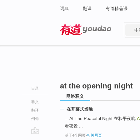
词典
翻译
有道精品课
中
有道 - 网易旗下搜索
at the opening night
目录
网络释义
释义
在开幕式当晚
翻译
... At The Peaceful Night 在和平夜晚
A
例句
看夜景 ...
基于4个网页
-
相关网页
go