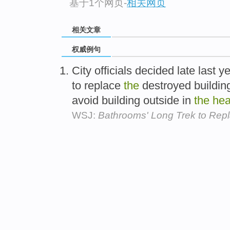
基于1个网页
-
相关网页
相关文章
权威例句
City officials decided late last 
to replace
the
destroyed buildi
avoid building outside in
the
hea
WSJ:
Bathrooms' Long Trek to Repl