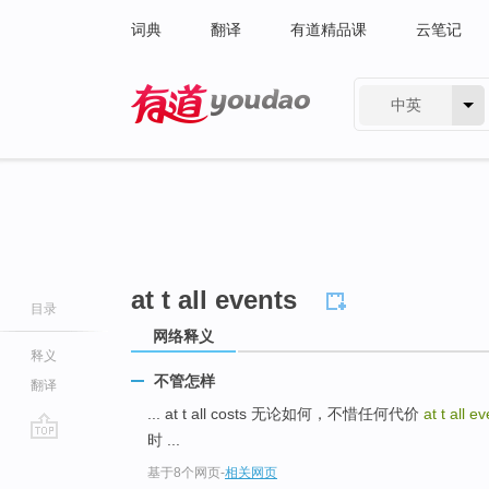
词典
翻译
有道精品课
云笔记
中英
有道 - 网易旗下搜索
at t all events
目录
网络释义
释义
不管怎样
翻译
... at t all costs 无论如何，不惜任何代价
at t all e
时 ...
go
基于8个网页
-
相关网页
top