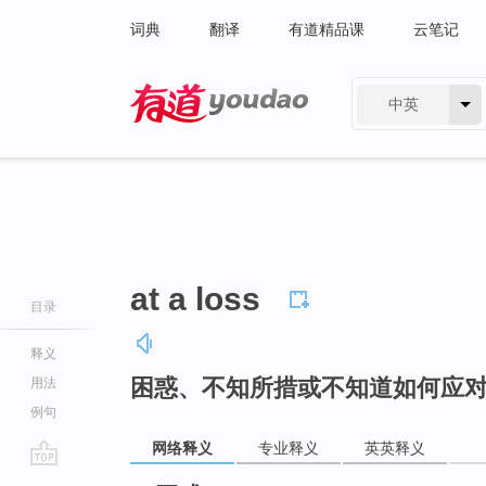
词典
翻译
有道精品课
云笔记
中英
有道 - 网易旗下搜索
at a loss
目录
释义
困惑、不知所措或不知道如何应
用法
例句
网络释义
专业释义
英英释义
go