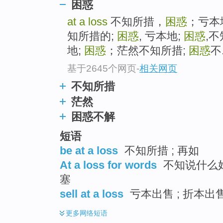
困惑
top
at a loss
不知所措，
困惑
；亏本
知所措的;
困惑
, 亏本地;
困惑
,
地;
困惑
；茫然不知所措;
困惑
不.
基于2645个网页
-
相关网页
不知所措
茫然
困惑不解
短语
be at a loss
不知所措 ; 再如
At a loss for words
不知说什么好 
塞
sell at a loss
亏本出售 ; 折本出售
更多
网络短语