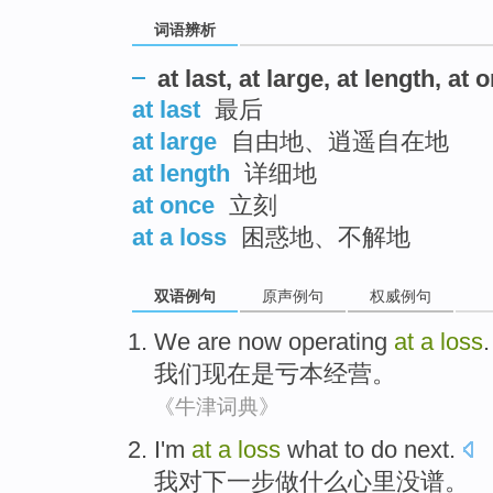
词语辨析
at last, at large, at length, at 
at last
最后
at large
自由地、逍遥自在地
at length
详细地
at once
立刻
at a loss
困惑地、不解地
双语例句
原声例句
权威例句
We
are
now
operating
at
a
loss
.
我们
现在
是
亏本
经营
。
《牛津词典》
I
'm
at
a
loss
what
to
do
next
.
我
对
下一步
做
什么
心里
没谱
。