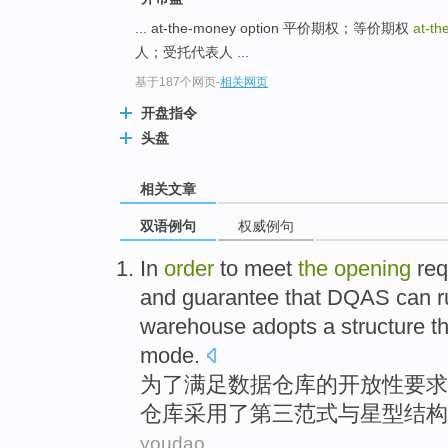
... at-the-money option 平价期权；等价期权
at-th
人；受托代表人 ...
基于187个网页
-
相关网页
开盘指令
头盘
相关文章
双语例句
权威例句
In
order
to
meet
the
opening
req
and
guarantee that
DQAS
can
r
warehouse
adopts
a
structure
t
mode
.
为了
满足
数据
仓库
的
开放性
要求
仓库
采用
了
第三
范式
与
星型
结构
youdao