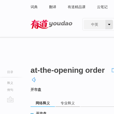
词典
翻译
有道精品课
云笔记
中英
有道 - 网易旗下搜索
at-the-opening order
目录
释义
开市盘
例句
网络释义
专业释义
go
top
开市盘