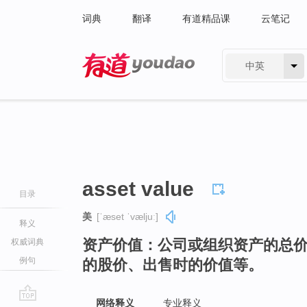
词典
翻译
有道精品课
云笔记
中英
有道 - 网易旗下搜索
asset value
目录
美
[ˈæset ˈvæljuː]
释义
资产价值：公司或组织资产的总
权威词典
例句
的股价、出售时的价值等。
网络释义
专业释义