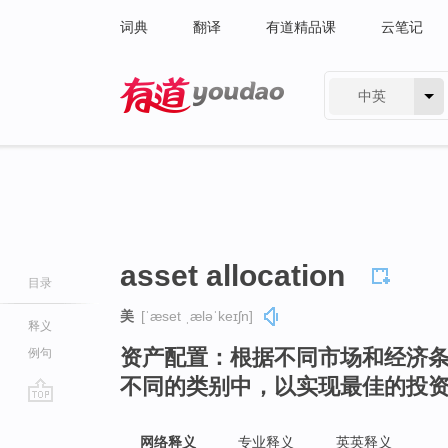
词典
翻译
有道精品课
云笔记
中英
有道 - 网易旗下搜索
asset allocation
目录
美
[ˈæset ˌæləˈkeɪʃn]
释义
资产配置：根据不同市场和经济
例句
不同的类别中，以实现最佳的投
go
top
网络释义
专业释义
英英释义