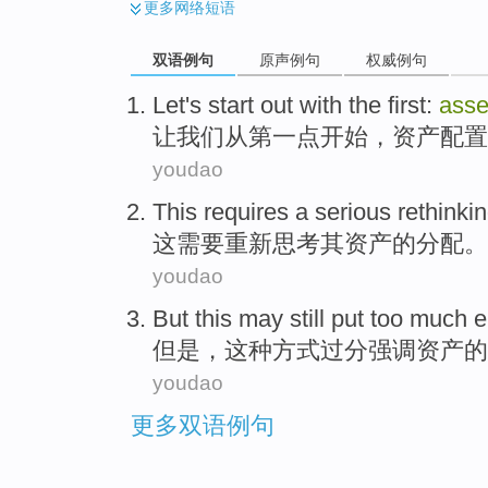
更多
网络短语
双语例句
原声例句
权威例句
Let
's
start out
with
the first
:
asse
让
我们从
第
一点
开始
，资产配置
youdao
This
requires
a serious rethinki
这
需要
重新
思考其资产的分配。
youdao
But
this
may still put too much
e
但是，
这种
方式
过分
强调
资产
的
youdao
更多双语例句