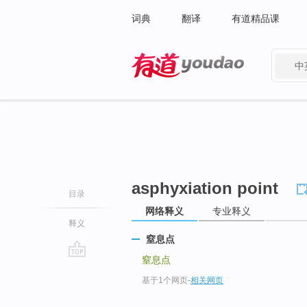
词典
翻译
有道精品课
中
有道 - 网易旗下搜索
asphyxiation point
目录
网络释义
专业释义
释义
窒息点
窒息点
go
基于1个网页
-
相关网页
top