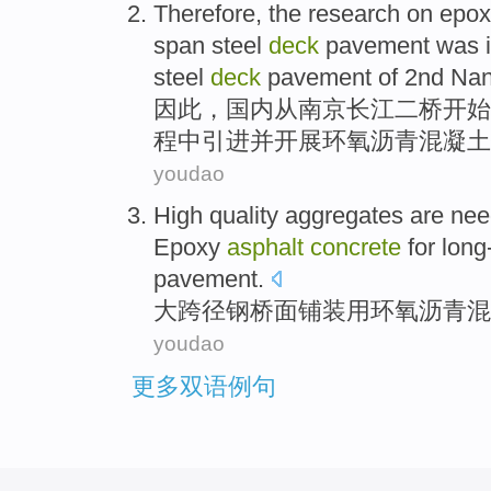
Therefore
, the
research
on
epox
span
steel
deck
pavement
was
steel
deck
pavement
of
2nd
Nan
因此
，
国内
从
南京
长江
二
桥
开始
程中
引进
并开展
环氧
沥青
混凝土
youdao
High quality
aggregates
are
nee
Epoxy
asphalt
concrete
for
long
pavement.
大跨径
钢
桥面
铺装用
环氧
沥青
混
youdao
更多双语例句