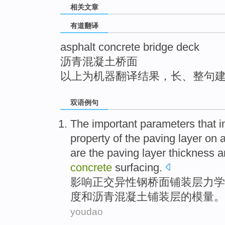
相关文章
top
有道翻译
asphalt concrete bridge deck
沥青混凝土桥面
以上为机器翻译结果，长、整句
双语例句
The
important
parameters
that
i
property
of
the
paving
layer
on a
are the
paving
layer
thickness 
concrete
surfacing.
影响
正交
异性
钢
桥面
铺装
层
力学
度
和
沥青混凝土铺装层的
模量
。
youdao