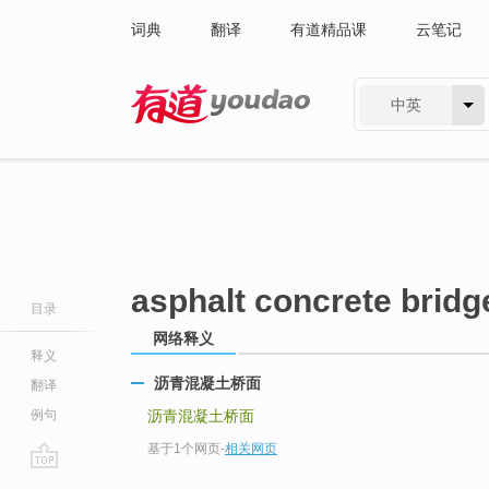
词典
翻译
有道精品课
云笔记
中英
有道 - 网易旗下搜索
asphalt concrete bridg
目录
网络释义
释义
沥青混凝土桥面
翻译
例句
沥青混凝土桥面
基于1个网页
-
相关网页
go