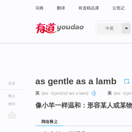
词典
翻译
有道精品课
云笔记
中英
有道 - 网易旗下搜索
as gentle as a lamb
目录
英
[æz ˈdʒent(ə)l æz ə læm]
美
[æz ˈdʒen
释义
像小羊一样温和：形容某人或某
例句
网络释义
go
top