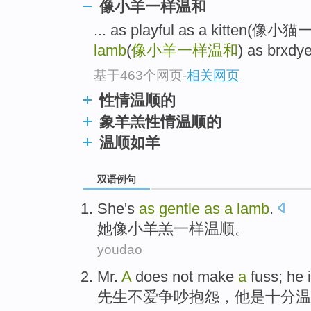
像小羊一样温和
... as playful as a kitten
lamb
(
像小羊一样温和
) as brxd
基于463个网页
-
相关网页
性情温顺的
象羊羔性情温顺的
温顺如羊
双语例句
She
's
as
gentle
as
a
lamb
.
她
像
小
羊羔
一样
温顺
。
youdao
Mr.
A
does not make
a
fuss
;
he
先生
不爱
争吵
抱怨，
他
是
十分温