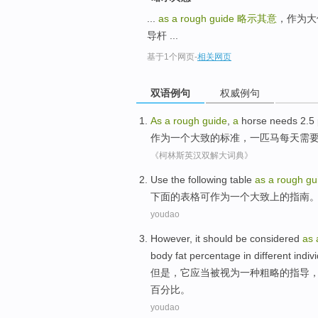
...
as a rough guide
略示其意
，作为大体上
导杆 ...
基于1个网页
-
相关网页
双语例句
权威例句
As
a
rough
guide
,
a
horse
needs
2.5
作为
一
个
大致
的标准，一
匹
马
每天
需
《柯林斯英汉双解大词典》
Use the following
table
as
a
rough
gu
下面
的
表格可
作为
一个
大致上
的
指南
youdao
However
,
it
should
be considered
as
body
fat
percentage
in
different
indiv
但是
，
它
应当
被
视为
一种
粗略
的
指导
百分比
。
youdao