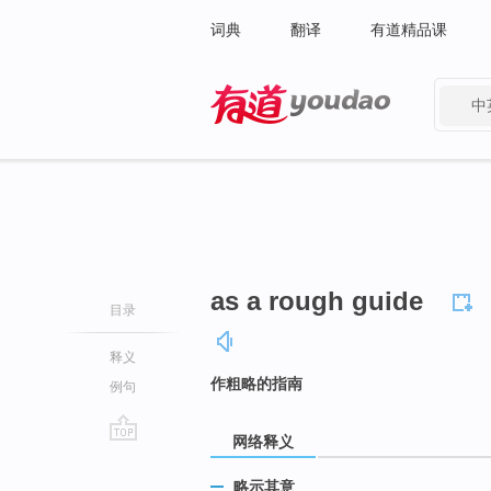
词典
翻译
有道精品课
中
有道 - 网易旗下搜索
as a rough guide
目录
释义
作粗略的指南
例句
网络释义
go
top
略示其意