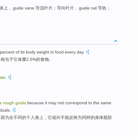
... guide vane 导流叶片；导向叶片... guide rail 导轨；
 percent
of
its
body weight
in
food
every day
.
要
相当于
它
体重
2.5%
的
食物
。
ide
.
。
a
rough
guide
because
it
may
not
correspond
to
the
same
iduals
.
，
因为
在
不同
的个人身上，它
或许
不能
反映
为
同样
的
身体
脂肪