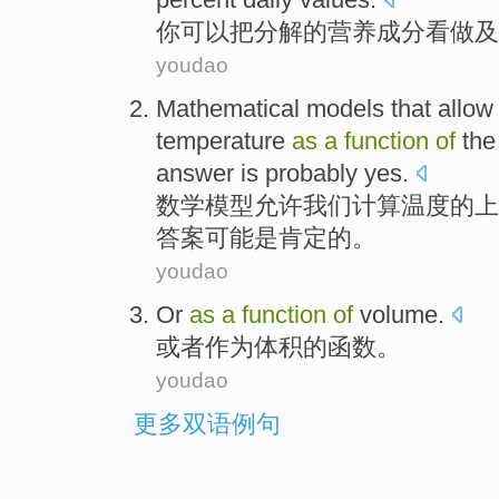
你
可以
把
分解
的
营养成分看做及
youdao
Mathematical
models
that allow
temperature
as
a
function
of
the
answer
is
probably
yes
.
数学
模型
允许
我们
计算
温度
的
上
答案
可能
是肯定
的。
youdao
Or
as
a
function
of
volume
.
或者
作为
体积
的
函数
。
youdao
更多双语例句