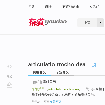
词典
翻译
有道精品课
云笔记
中英
有道 - 网易旗下搜索
articulatio trochoidea
目录
网络释义
专业释义
释义
车轴关节
[解剖]
车轴关节
（
articulatio trochoidea
）：关节头圆柱
go
垂直轴作旋转运动，如桡尺关节和寰枢关节。
top
基于24个网页
-
相关网页