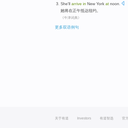
She
'll
arrive
in
New York
at
noon
.
她
将
在
正午
抵达
纽约
。
《牛津词典》
更多双语例句
关于有道
Investors
有道智选
官