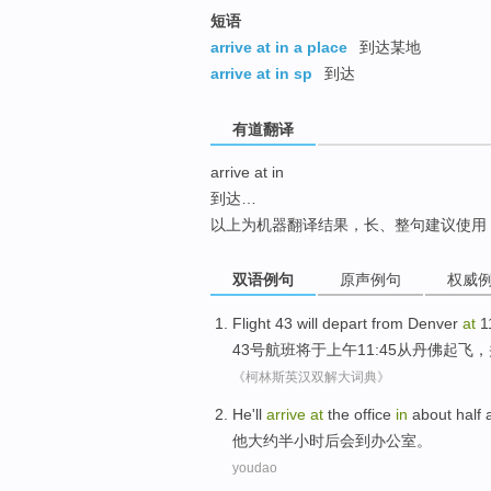
top
短语
arrive at in a place
到达某地
arrive at in sp
到达
有道翻译
arrive at in
到达…
以上为机器翻译结果，长、整句建议使用
双语例句
原声例句
权威
Flight
43
will
depart
from
Denver
at
1
43号
航班
将
于上午11:45
从
丹佛
起飞，
《柯林斯英汉双解大词典》
He
'll
arrive
at
the
office
in
about
half 
他
大约
半
小时后
会
到
办公室
。
youdao