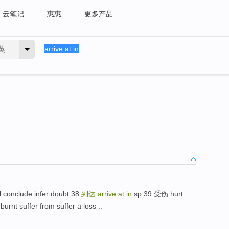
云笔记
惠惠
更多产品
英
l conclude infer doubt 38
到达
arrive at in
sp 39 受伤 hurt
burnt suffer from suffer a loss ..