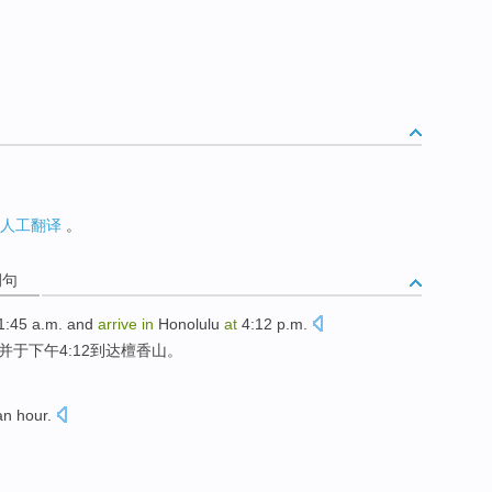
人工翻译
。
例句
1:45 a.m.
and
arrive
in
Honolulu
at
4:12 p.m.
并
于下午4:12
到达
檀香山
。
an
hour
.