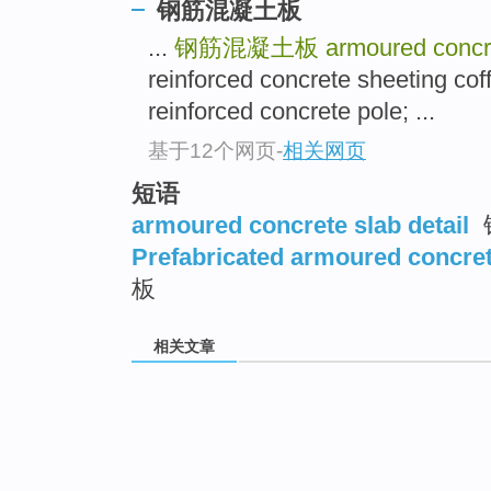
钢筋混凝土板
...
钢筋混凝土板
armoured concr
reinforced concrete sheetin
reinforced concrete pole; ...
基于12个网页
-
相关网页
短语
armoured concrete slab detail
Prefabricated armoured concret
板
相关文章