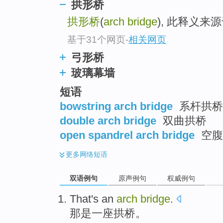
拱形桥
拱形桥
(
arch bridge
), 此释义来
基于31个网页
-
相关网页
弓形桥
玻璃幕墙
短语
bowstring arch bridge
系杆拱桥 
double arch bridge
双曲拱桥
open spandrel arch bridge
空腹
更多
网络短语
双语例句
原声例句
权威例句
That
's
an
arch
bridge
.
那
是
一
座
拱桥
。