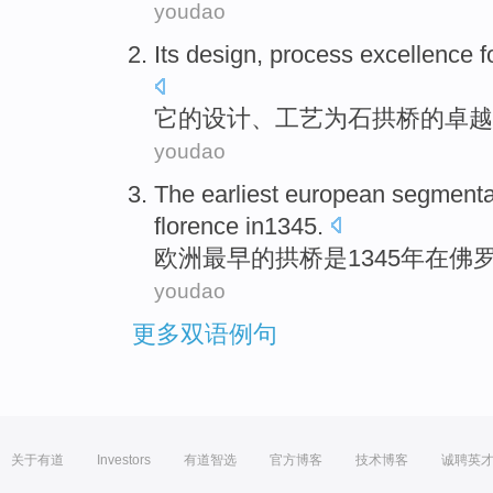
youdao
Its
design
,
process
excellence
f
它
的
设计
、
工艺
为
石拱桥
的
卓越
youdao
The earliest
european
segment
florence in1345
.
欧洲
最早
的
拱桥
是
1345年
在
佛
youdao
更多双语例句
关于有道
Investors
有道智选
官方博客
技术博客
诚聘英