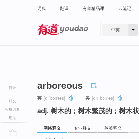
词典
翻译
有道精品课
云笔记
中英
有道 - 网易旗下搜索
arboreous
目录
英
[ɑːˈbɔːrɪəs]
美
[ɑːrˈbɔːriəs]
释义
adj. 树木的；树木繁茂的；树木
权威词典
用法
网络释义
专业释义
英英释义