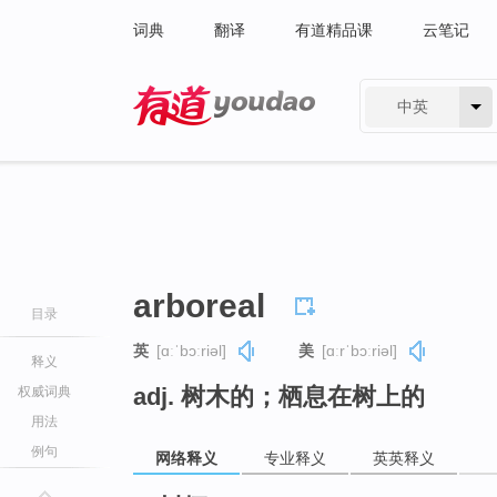
词典
翻译
有道精品课
云笔记
中英
有道 - 网易旗下搜索
arboreal
目录
英
[ɑːˈbɔːriəl]
美
[ɑːrˈbɔːriəl]
释义
adj. 树木的；栖息在树上的
权威词典
用法
例句
网络释义
专业释义
英英释义