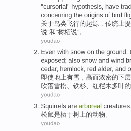
"
cursorial
" hypothesis, have
trad
concerning
the
origins
of
bird
fli
关于
鸟类
飞行
的
起源
，
传统上
提
说”
和
“树
栖
说”。
youdao
Even
with
snow
on the ground
,
exposed
;
also
snow
and wind
br
cedar
,
hemlock
,
red
alder,
and
o
即使
地上
有
雪
，
高
而浓密
的
下层
吹落
雪松
、
铁杉
、
红
桤木多叶
的
youdao
Squirrels
are
arboreal
creatures
松鼠
是
栖于树上
的动物
。
youdao