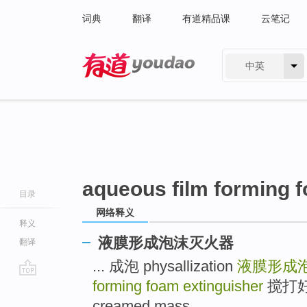
词典
翻译
有道精品课
云笔记
中英
有道 - 网易旗下搜索
aqueous film forming 
目录
网络释义
释义
液膜形成泡沫灭火器
翻译
... 成泡 physallization
液膜形成
forming foam extinguisher
搅打好
go
top
creamed mass ...