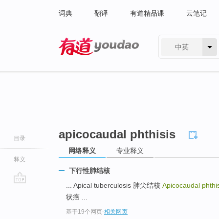
词典
翻译
有道精品课
云笔记
中英
有道 - 网易旗下搜索
apicocaudal phthisis
目录
网络释义
专业释义
释义
下行性肺结核
... Apical tuberculosis 肺尖结核
Apicocaudal phthi
go
状癌 ...
top
基于19个网页
-
相关网页