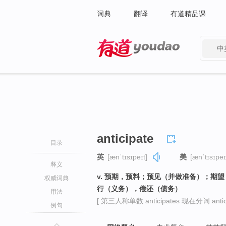
词典
翻译
有道精品课
中
有道 - 网易旗下搜索
anticipate
目录
英
[ænˈtɪsɪpeɪt]
美
[ænˈtɪsɪpeɪ
释义
v. 预期，预料；预见（并做准备）；期
权威词典
行（义务），偿还（债务）
用法
[ 第三人称单数 anticipates 现在分词 anticip
例句