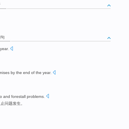
析
例句
 year
.
mises
by the
end
of
the year.
。
o
and forestall
problems
.
阻止问题发生。