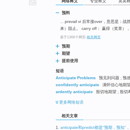
网络释义
专业释义
英英
go
预料
top
... prevail vi 后常接over，意思是
来）阻止。 carry off： 赢得（奖章
基于1366个网页
-
相关网页
预期
期望
提前使用
短语
Anticipate Problems
预见到问题 ; 预
confidently anticipate
满怀信心地期望 
ardently anticipate
殷切地期望 ; 殷切
更多
网络短语
相关文章
1.
anticipate和predict都是“预期，