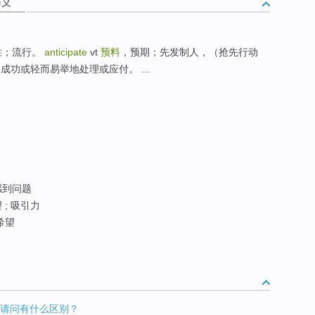
释义
：战胜；流行。
anticipate
vt
预料
，预期；先发制人，（抢先行动
），成功或轻而易举地处理或应付。 ...
感到问题
; 吸引力
希望
预知”，请问有什么区别？