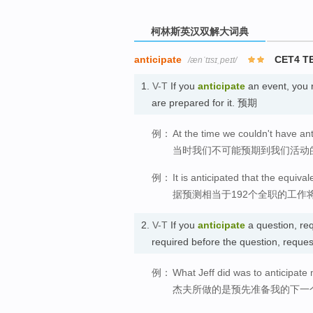
柯林斯英汉双解大词典
anticipate
CET4 T
/ænˈtɪsɪˌpeɪt/
1.
V-T
If you
anticipate
an event, you 
are prepared for it. 预期
例：
At the time we couldn't have ant
当时我们不可能预期到我们活动
例：
It is anticipated that the equivale
据预测相当于192个全职的工作
2.
V-T
If you
anticipate
a question, req
required before the question, req
例：
What Jeff did was to anticipate
杰夫所做的是预先准备我的下一