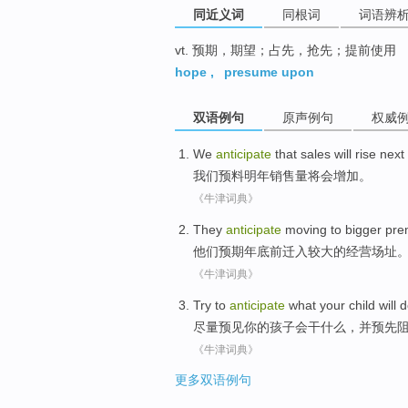
同近义词
同根词
词语辨
vt. 预期，期望；占先，抢先；提前使用
hope
,
presume upon
双语例句
原声例句
权威
We
anticipate
that
sales
will
rise
next
我们
预料
明年
销售量
将会
增加
。
《牛津词典》
They
anticipate
moving to
bigger
pre
他们
预期
年底前
迁入
较大
的
经营场址
《牛津词典》
Try to
anticipate
what
your
child
will
d
尽量
预见
你
的
孩子
会
干什么
，
并
预先
《牛津词典》
更多双语例句