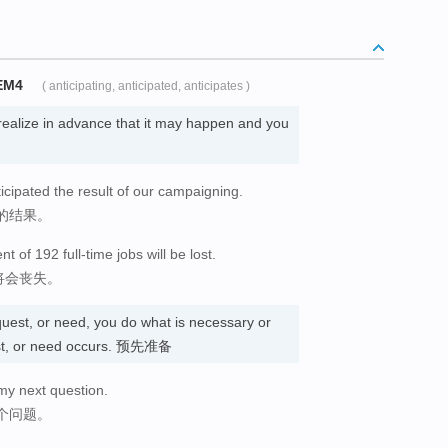
EM4
( anticipating, anticipated, anticipates )
realize in advance that it may happen and you
icipated the result of our campaigning.
的结果。
nt of 192 full-time jobs will be lost.
将会丧失。
uest, or need, you do what is necessary or
uest, or need occurs. 预先准备
 my next question.
个问题。