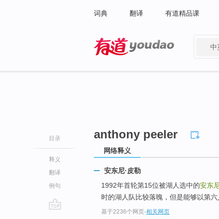
词典
翻译
有道精品课
中
有道 - 网易旗下搜索
anthony peeler
目录
网络释义
释义
安东尼·皮勒
翻译
1992年首轮第15位被湖人选中的
安东尼
例句
时的湖人队比较落魄，但是能够以第六
基于2236个网页
-
相关网页
go