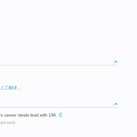
人工翻译
。
's career steals lead with 196.
 pro early