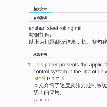
top
相关文章
有道翻译
anshan steel rolling mill
鞍钢轧钢厂
以上为机器翻译结果，长、整句
双语例句
This paper
presents the
applica
control
system
in
the
line
of
univ
Steel
Plant.
本文
介绍
了
速度
及
张力
控制
系统
线上
的
应用
。
youdao