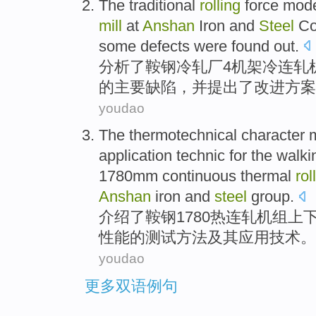
The traditional
rolling
force
mod
mill
at
Anshan
Iron and
Steel
Co
some
defects
were
found out
.
分析
了
鞍钢
冷轧厂
4机架
冷
连
轧
的主要缺陷，
并
提出
了改进方案
youdao
The
thermotechnical
character
application
technic
for the walk
1780mm continuous thermal
rol
Anshan
iron and
steel
group
.
介绍了
鞍钢
1780
热连轧
机组上
性能
的
测试
方法
及其
应用
技术
。
youdao
更多双语例句