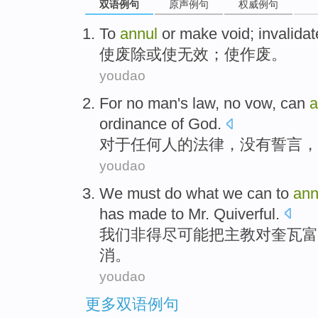
双语例句
原声例句
权威例句
To
annul
or
make
void
;
invalidat
使
废除
或
使
无效
；
使作废
。
youdao
For
no
man
's
law
,
no
vow
,
can
a
ordinance
of
God
.
对于
任何人
的
法律
，
没有
誓言
，
youdao
We
must do what we can
to
ann
has
made
to
Mr.
Quiverful
.
我们
非得尽可能
把
主教
对
奎瓦富
消。
youdao
更多双语例句