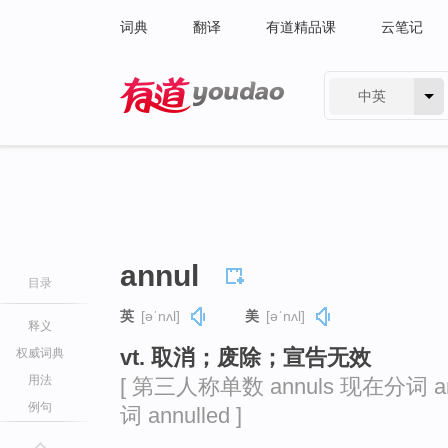
词典
翻译
有道精品课
云笔记
中英
有道 - 网易旗下搜索
annul
目录
英
[əˈnʌl]
美
[əˈnʌl]
释义
vt. 取消；废除；宣告无效
权威词典
用法
[ 第三人称单数 annuls 现在分词 ann
例句
词 annulled ]