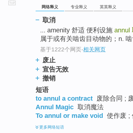
网络释义
专业释义
英英释义
go
top
取消
... amenity 舒适 便利设施
annul
属于或有关啮齿目动物的；n. 啮齿目
基于1222个网页
-
相关网页
废止
宣告无效
撤销
短语
to annul a contract
废除合同 ; 
Annul Magic
取消魔法
To annul or make void
使作废 ;
更多
网络短语