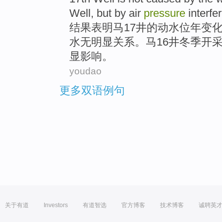
Well, but by
air
pressure
interfe
结果
表明
马
17
井
的
动
水位
年
变
水
无明显关系。马16井冬季
开
显影响。
youdao
更多双语例句
关于有道
Investors
有道智选
官方博客
技术博客
诚聘英