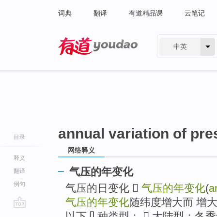
词典
翻译
有道精品课
云笔记
中英
有道 - 网易旗下搜索
annual variation of pr
目录
网络释义
释义
气压的年变化
翻译
例句
气压的日变化 
气压的年变化
(
a
气压的年变化
随纬度增大而 增
go
以下几种类型：  大陆型：冬