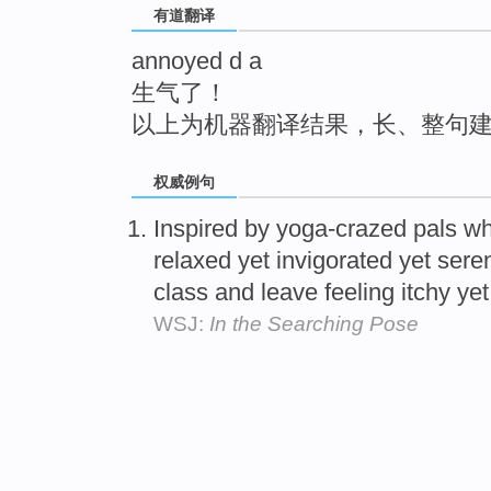
有道翻译
top
annoyed d a
生气了！
以上为机器翻译结果，长、整句
权威例句
Inspired by yoga-crazed pals w
relaxed yet invigorated yet seren
class and leave feeling itchy ye
WSJ:
In the Searching Pose