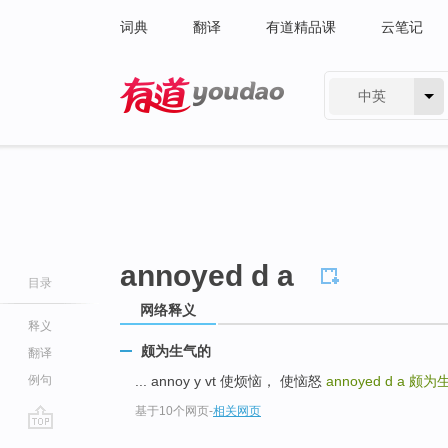
词典
翻译
有道精品课
云笔记
中英
有道 - 网易旗下搜索
annoyed d a
目录
网络释义
释义
颇为生气的
翻译
例句
... annoy y vt 使烦恼， 使恼怒
annoyed d a
颇为
基于10个网页
-
相关网页
go