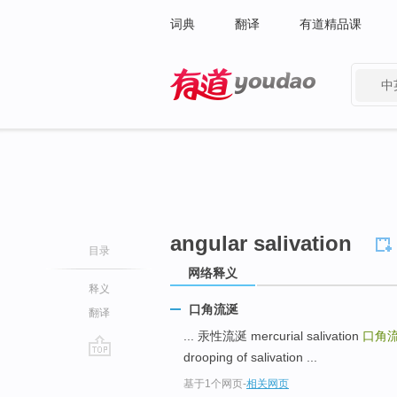
词典
翻译
有道精品课
中
有道 - 网易旗下搜索
angular salivation
目录
网络释义
释义
口角流涎
翻译
... 汞性流涎 mercurial salivation
口角
drooping of salivation ...
go
基于1个网页
-
相关网页
top